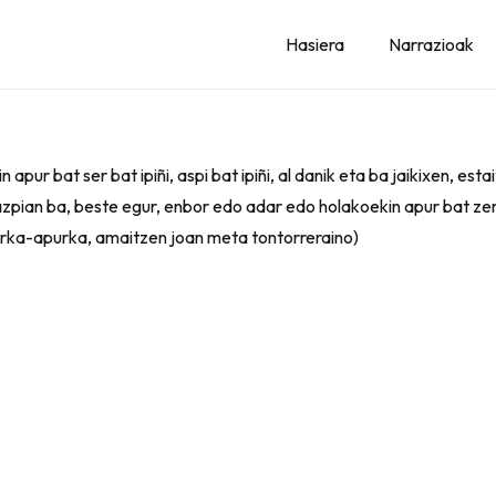
Hasiera
Narrazioak
pur bat ser bat ipiñi, aspi bat ipiñi, al danik eta ba jaikixen, esta
an ba, beste egur, enbor edo adar edo holakoekin apur bat zer bat 
purka-apurka, amaitzen joan meta tontorreraino)