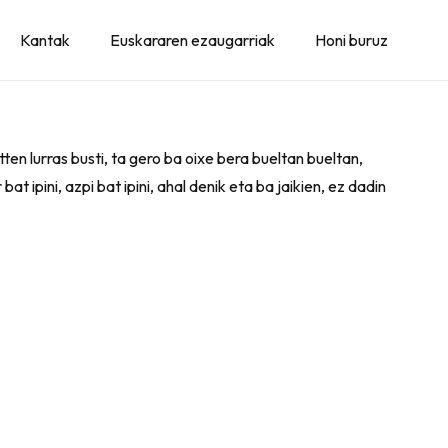
Kantak
Euskararen ezaugarriak
Honi buruz
itten lurras busti, ta gero ba oixe bera bueltan bueltan,
ipini, azpi bat ipini, ahal denik eta ba jaikien, ez dadin