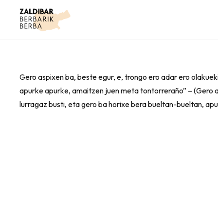
Gero aspixen ba, beste egur, e, trongo ero adar ero olakuekin a
apurke apurke, amaitzen juen meta tontorreraño” – (Gero azpi
lurragaz busti, eta gero ba horixe bera bueltan-bueltan, a