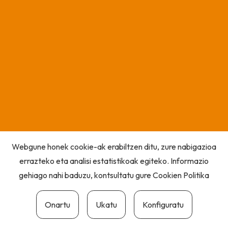
Webgune honek cookie-ak erabiltzen ditu, zure nabigazioa
errazteko eta analisi estatistikoak egiteko. Informazio
gehiago nahi baduzu, kontsultatu gure
Cookien Politika
Onartu
Ukatu
Konfiguratu