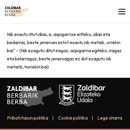
Nik esautu ittut idias, e, aspigarrixe eitteko, idias eta
bedarras, beste jenerues estot esautu nik metaik, orrekin
bai” – (Nik ezagutu ditut iragaz, azpigarria egiteko, iragaz
eta belarragaz, beste jeneroagaz ez dut ezagutu nik
metarik, horiekin bai)
Pribatutasun politika
|
Cookie politika
|
Lege oharra