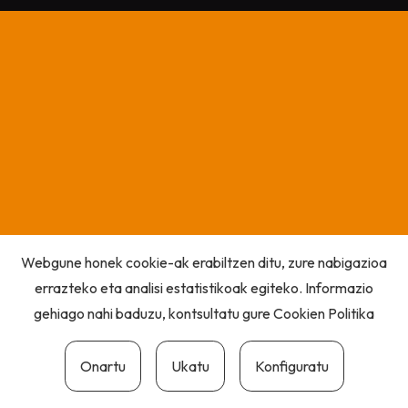
Webgune honek cookie-ak erabiltzen ditu, zure nabigazioa
errazteko eta analisi estatistikoak egiteko. Informazio
gehiago nahi baduzu, kontsultatu gure
Cookien Politika
Onartu
Ukatu
Konfiguratu