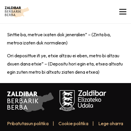
Sinttie ba, metrue ixaten dok jeneralien” – (Zinta ba,
metroa izaten duk normalean)
Ori deposittue iñ ye, etxie altzau ei eben, metro bi altzau
dxuen dana etxie” – (Depositu hori egin eta, etxea altxatu
egin zuten metro bi altxatu ziaten dena etxea)
Pribatutasun politika
|
Cookie politika
|
Lege oharra