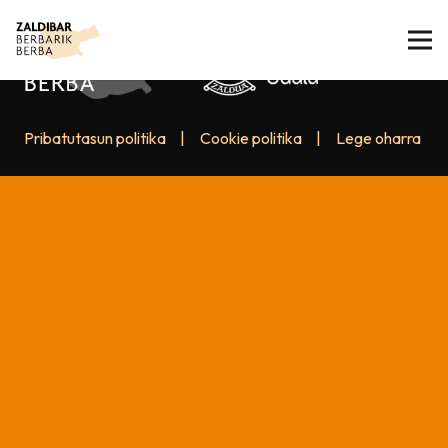
Pribatutasun politika
|
Cookie politika
|
Lege oharra