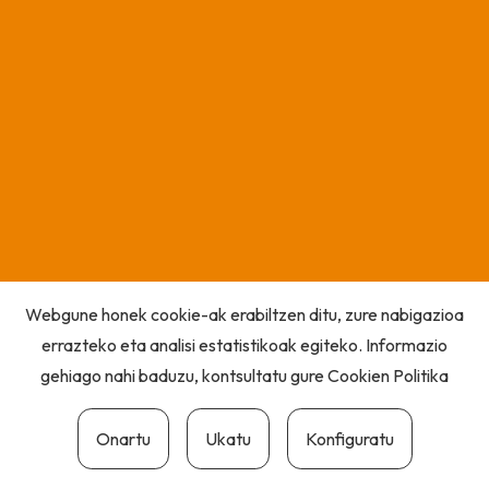
Webgune honek cookie-ak erabiltzen ditu, zure nabigazioa
errazteko eta analisi estatistikoak egiteko. Informazio
gehiago nahi baduzu, kontsultatu gure
Cookien Politika
Onartu
Ukatu
Konfiguratu