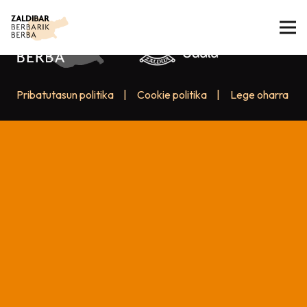
Pribatutasun politika
|
Cookie politika
|
Lege oharra