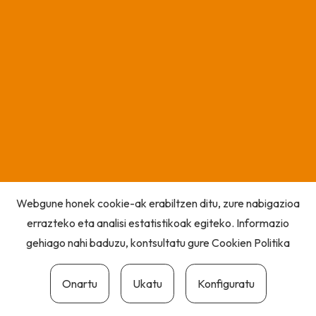
Webgune honek cookie-ak erabiltzen ditu, zure nabigazioa
errazteko eta analisi estatistikoak egiteko. Informazio
gehiago nahi baduzu, kontsultatu gure
Cookien Politika
Onartu
Ukatu
Konfiguratu