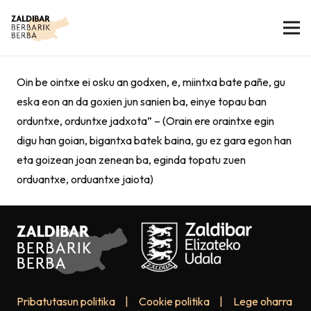
Oin be ointxe ei osku an godxen, e, miintxa bate pañe, gu
eska eon an da goxien jun sanien ba, einye topau ban
orduntxe, orduntxe jadxota” – (Orain ere oraintxe egin
digu han goian, bigantxa batek baina, gu ez gara egon han
eta goizean joan zenean ba, eginda topatu zuen
orduantxe, orduantxe jaiota)
Pribatutasun politika
|
Cookie politika
|
Lege oharra