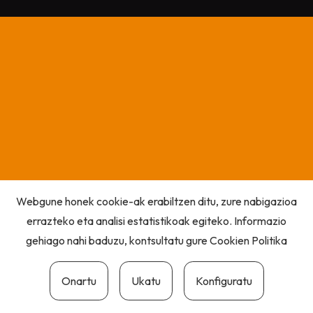
Webgune honek cookie-ak erabiltzen ditu, zure nabigazioa
errazteko eta analisi estatistikoak egiteko. Informazio
gehiago nahi baduzu, kontsultatu gure
Cookien Politika
Onartu
Ukatu
Konfiguratu