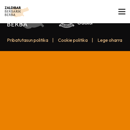
Pribatutasun politika
|
Cookie politika
|
Lege oharra