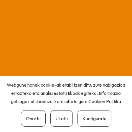
Webgune honek cookie-ak erabiltzen ditu, zure nabigazioa
errazteko eta analisi estatistikoak egiteko. Informazio
gehiago nahi baduzu, kontsultatu gure
Cookien Politika
Onartu
Ukatu
Konfiguratu