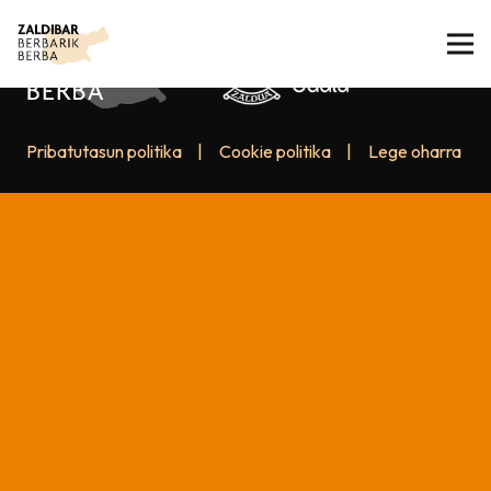
Pribatutasun politika
|
Cookie politika
|
Lege oharra