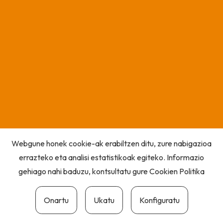
Webgune honek cookie-ak erabiltzen ditu, zure nabigazioa
errazteko eta analisi estatistikoak egiteko. Informazio
gehiago nahi baduzu, kontsultatu gure
Cookien Politika
Onartu
Ukatu
Konfiguratu