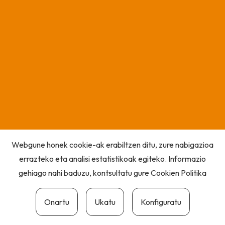
Webgune honek cookie-ak erabiltzen ditu, zure nabigazioa
errazteko eta analisi estatistikoak egiteko. Informazio
gehiago nahi baduzu, kontsultatu gure
Cookien Politika
Onartu
Ukatu
Konfiguratu