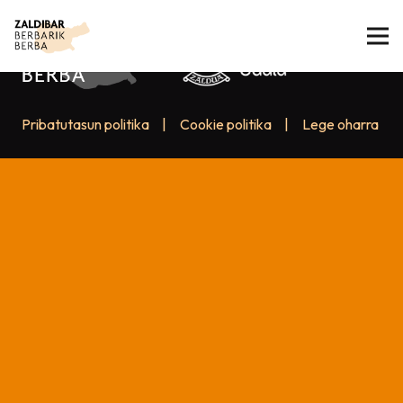
Pribatutasun politika
|
Cookie politika
|
Lege oharra