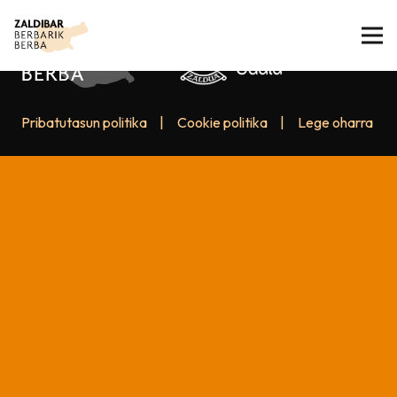
Pribatutasun politika
|
Cookie politika
|
Lege oharra