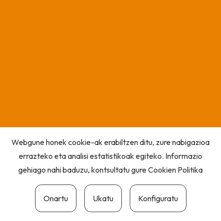
Webgune honek cookie-ak erabiltzen ditu, zure nabigazioa
errazteko eta analisi estatistikoak egiteko. Informazio
gehiago nahi baduzu, kontsultatu gure
Cookien Politika
Onartu
Ukatu
Konfiguratu