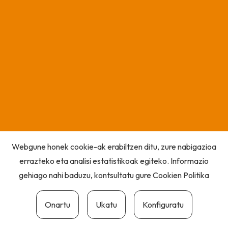
Webgune honek cookie-ak erabiltzen ditu, zure nabigazioa
errazteko eta analisi estatistikoak egiteko. Informazio
gehiago nahi baduzu, kontsultatu gure
Cookien Politika
Onartu
Ukatu
Konfiguratu