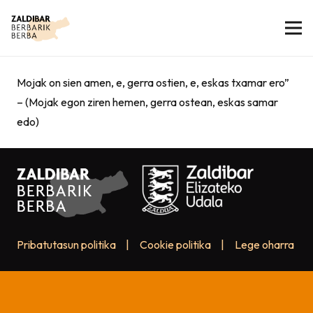
Mojak on sien amen, e, gerra ostien, e, eskas txamar ero”
– (Mojak egon ziren hemen, gerra ostean, eskas samar
edo)
Pribatutasun politika
|
Cookie politika
|
Lege oharra