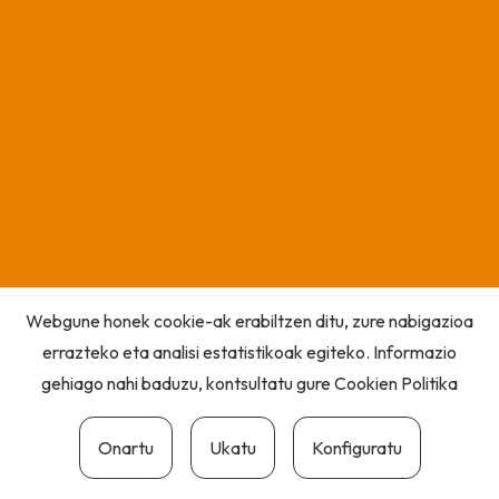
Webgune honek cookie-ak erabiltzen ditu, zure nabigazioa
errazteko eta analisi estatistikoak egiteko. Informazio
gehiago nahi baduzu, kontsultatu gure
Cookien Politika
Onartu
Ukatu
Konfiguratu