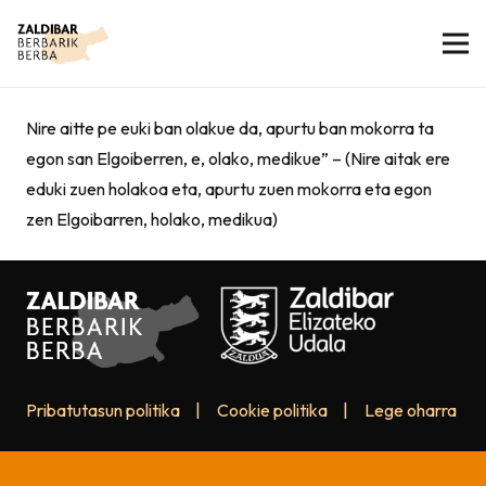
Nire aitte pe euki ban olakue da, apurtu ban mokorra ta
egon san Elgoiberren, e, olako, medikue” – (Nire aitak ere
eduki zuen holakoa eta, apurtu zuen mokorra eta egon
zen Elgoibarren, holako, medikua)
Pribatutasun politika
|
Cookie politika
|
Lege oharra