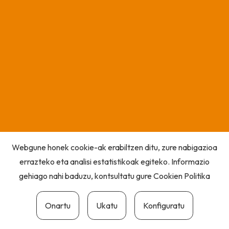
Webgune honek cookie-ak erabiltzen ditu, zure nabigazioa
errazteko eta analisi estatistikoak egiteko. Informazio
gehiago nahi baduzu, kontsultatu gure
Cookien Politika
Onartu
Ukatu
Konfiguratu