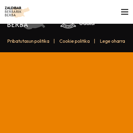
Pribatutasun politika
|
Cookie politika
|
Lege oharra