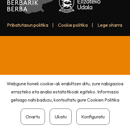
Pribatutasun politika
|
Cookie politika
|
Lege oharra
Webgune honek cookie-ak erabiltzen ditu, zure nabigazioa
errazteko eta analisi estatistikoak egiteko. Informazio
gehiago nahi baduzu, kontsultatu gure
Cookien Politika
Onartu
Ukatu
Konfiguratu