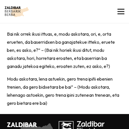
Bai nik orrek ikusi ittuas, e, modu askotara, ori, e, orta
erueten, da baserridxen ba ganajatekue itteko, eruete
ben, es asko, e?” – (Bai nik horiek ikusi ditut, modu
askotara, hori, horretara eroaten, eta baserrian ba
ganadu jatekoa egiteko, eroaten zuten, ez asko, e?)
Modu askotara, lena astuekin, gero trena ipiñi ebenien
trenien, da gero bidxetara be bai” – (Modu askotara,
lehenago astoekin, gero trena ipini zutenean trenean, eta
gero bietara ere bai)