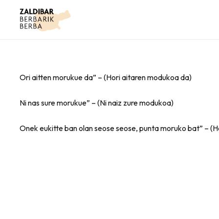
Ori aitten morukue da” – (Hori aitaren modukoa da)
Ni nas sure morukue” – (Ni naiz zure modukoa)
Onek eukitte ban olan seose seose, punta moruko bat” – (H