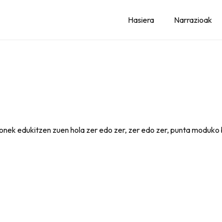
Hasiera
Narrazioak
onek edukitzen zuen hola zer edo zer, zer edo zer, punta moduko 