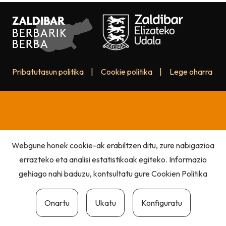
Pribatutasun politika
|
Cookie politika
|
Lege oharra
Webgune honek cookie-ak erabiltzen ditu, zure nabigazioa
errazteko eta analisi estatistikoak egiteko. Informazio
gehiago nahi baduzu, kontsultatu gure
Cookien Politika
Onartu
Ukatu
Konfiguratu