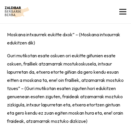
Moskana intxaurrek eukitte dxok” – (Moskana intxaurrak
edukitzen dik)
Guri mutikotan esate oskuen ori eukitte giñunien esate
oskuen, frailliek atzamarrak mostukoskusela, intxaur
lapurretan da, etxera etorte giñian da gero kendu esuan
eitten a moskana ta, ene! oin frailliek, atzamarrak mostuko
tzues” – (Guri mutikotan esaten ziguten hori edukitzen
genuenean esaten ziguten, fraideak atzamarrak moztuko
zizkigula, intxaur lapurretan eta, etxera etortzen gintuan
eta gero kendu ez zuan egiten moskan hura eta, ene! orain
fraideak, atzamarrak moztuko dizkizue)