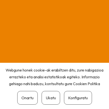
Webgune honek cookie-ak erabiltzen ditu, zure nabigazioa
errazteko eta analisi estatistikoak egiteko. Informazio
gehiago nahi baduzu, kontsultatu gure
Cookien Politika
Onartu
Ukatu
Konfiguratu