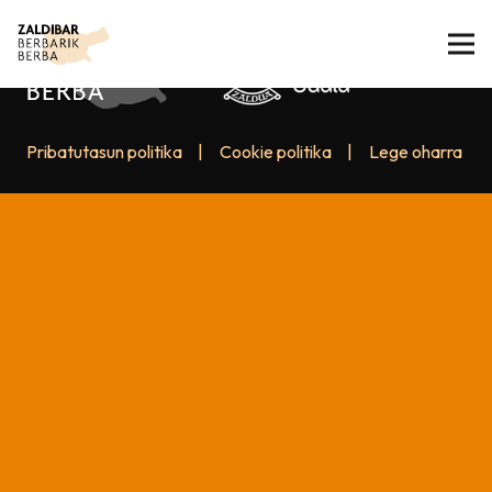
Pribatutasun politika
|
Cookie politika
|
Lege oharra