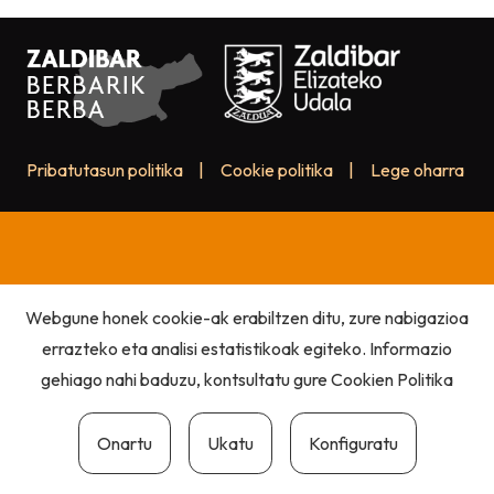
Pribatutasun politika
|
Cookie politika
|
Lege oharra
Webgune honek cookie-ak erabiltzen ditu, zure nabigazioa
errazteko eta analisi estatistikoak egiteko. Informazio
gehiago nahi baduzu, kontsultatu gure
Cookien Politika
Onartu
Ukatu
Konfiguratu