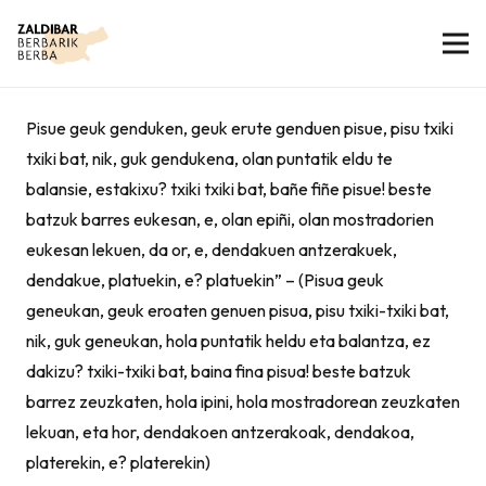
Pisue geuk genduken, geuk erute genduen pisue, pisu txiki
txiki bat, nik, guk gendukena, olan puntatik eldu te
balansie, estakixu? txiki txiki bat, bañe fiñe pisue! beste
batzuk barres eukesan, e, olan epiñi, olan mostradorien
eukesan lekuen, da or, e, dendakuen antzerakuek,
dendakue, platuekin, e? platuekin” – (Pisua geuk
geneukan, geuk eroaten genuen pisua, pisu txiki-txiki bat,
nik, guk geneukan, hola puntatik heldu eta balantza, ez
dakizu? txiki-txiki bat, baina fina pisua! beste batzuk
barrez zeuzkaten, hola ipini, hola mostradorean zeuzkaten
lekuan, eta hor, dendakoen antzerakoak, dendakoa,
platerekin, e? platerekin)