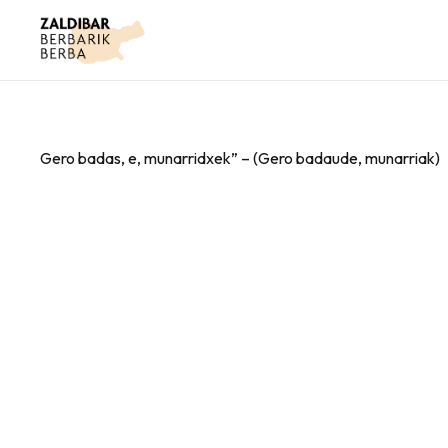
Gero badas, e, munarridxek” – (Gero badaude, munarriak)