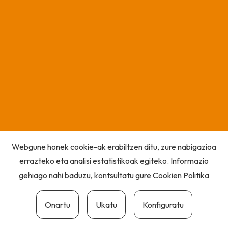
Webgune honek cookie-ak erabiltzen ditu, zure nabigazioa
errazteko eta analisi estatistikoak egiteko. Informazio
gehiago nahi baduzu, kontsultatu gure
Cookien Politika
Onartu
Ukatu
Konfiguratu