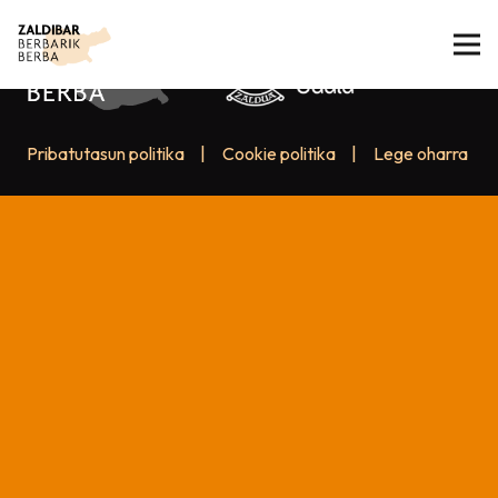
Pribatutasun politika
|
Cookie politika
|
Lege oharra