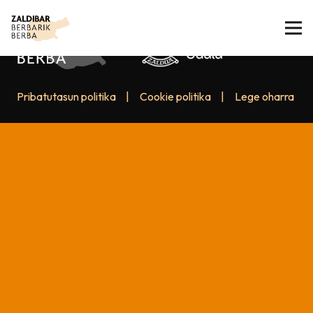
Pribatutasun politika
|
Cookie politika
|
Lege oharra