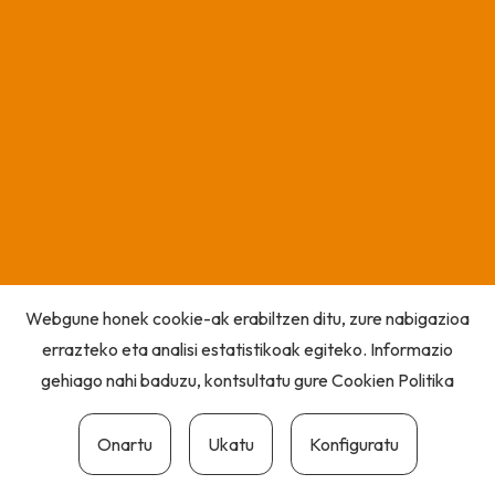
Webgune honek cookie-ak erabiltzen ditu, zure nabigazioa
errazteko eta analisi estatistikoak egiteko. Informazio
gehiago nahi baduzu, kontsultatu gure
Cookien Politika
Onartu
Ukatu
Konfiguratu