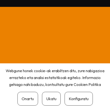
Webgune honek cookie-ak erabiltzen ditu, zure nabigazioa
errazteko eta analisi estatistikoak egiteko. Informazio
gehiago nahi baduzu, kontsultatu gure
Cookien Politika
Onartu
Ukatu
Konfiguratu