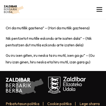
Ori da mutillik gastiena” – (Hori da mutilik gazteena)
Nik pentzetot mutille eskondu arte isaten dala” – (Nik
pentsatzen dut mutila ezkondu arte izaten dela)
Gu iru ixen giñen, iru neska ta iru mutil, ixen ga gu” – (Gu
hiru izan ginen, hiru neska eta hiru mutil, izan gara gu)
Pribatutasun politika
|
Cookie politika
|
Lege oharra