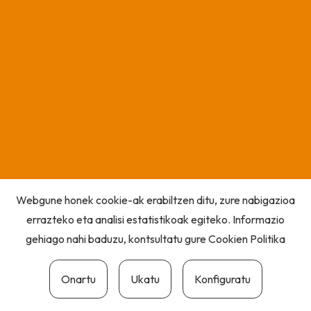
Webgune honek cookie-ak erabiltzen ditu, zure nabigazioa
errazteko eta analisi estatistikoak egiteko. Informazio
gehiago nahi baduzu, kontsultatu gure
Cookien Politika
Onartu
Ukatu
Konfiguratu