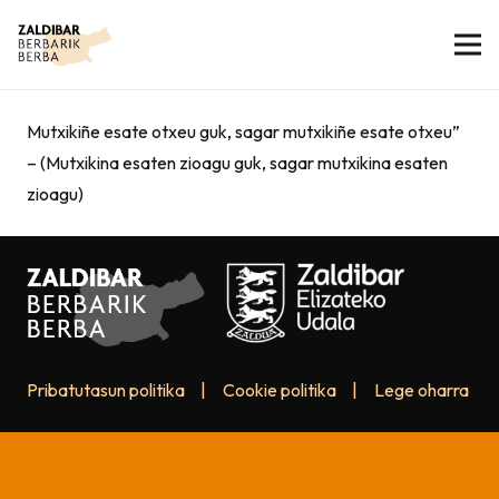
Mutxikiñe esate otxeu guk, sagar mutxikiñe esate otxeu”
– (Mutxikina esaten zioagu guk, sagar mutxikina esaten
zioagu)
Pribatutasun politika
|
Cookie politika
|
Lege oharra