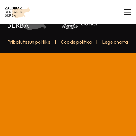
Pribatutasun politika
|
Cookie politika
|
Lege oharra