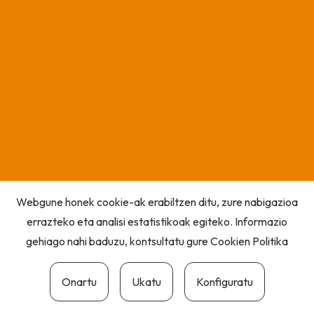
Webgune honek cookie-ak erabiltzen ditu, zure nabigazioa
errazteko eta analisi estatistikoak egiteko. Informazio
gehiago nahi baduzu, kontsultatu gure
Cookien Politika
Onartu
Ukatu
Konfiguratu