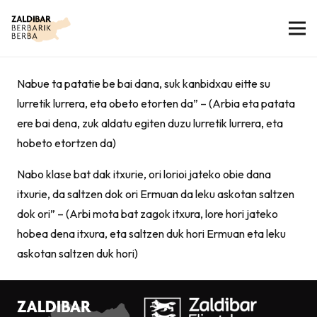
Nabue ta patatie be bai dana, suk kanbidxau eitte su
lurretik lurrera, eta obeto etorten da” – (Arbia eta patata
ere bai dena, zuk aldatu egiten duzu lurretik lurrera, eta
hobeto etortzen da)
Nabo klase bat dak itxurie, ori lorioi jateko obie dana
itxurie, da saltzen dok ori Ermuan da leku askotan saltzen
dok ori” – (Arbi mota bat zagok itxura, lore hori jateko
hobea dena itxura, eta saltzen duk hori Ermuan eta leku
askotan saltzen duk hori)