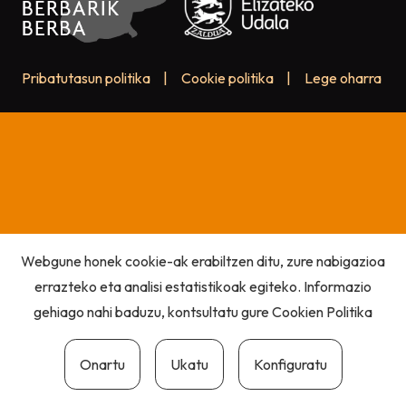
Pribatutasun politika
|
Cookie politika
|
Lege oharra
Webgune honek cookie-ak erabiltzen ditu, zure nabigazioa
errazteko eta analisi estatistikoak egiteko. Informazio
gehiago nahi baduzu, kontsultatu gure
Cookien Politika
Onartu
Ukatu
Konfiguratu