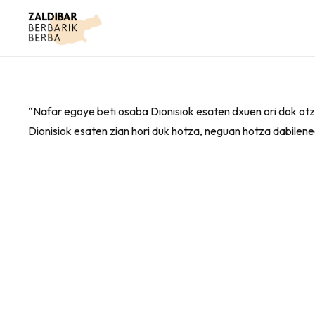
“Nafar egoye beti osaba Dionisiok esaten dxuen ori dok otz
Dionisiok esaten zian hori duk hotza, neguan hotza dabilen