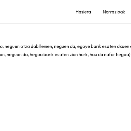
Hasiera
Narrazioak
a, neguen otza dabillenien, neguen da, egoye barik esaten dxuen
ean, neguan da, hegoa barik esaten zian hark, hau da nafar hegoa)