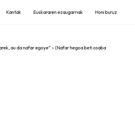
Kantak
Euskararen ezaugarriak
Honi buruz
 arek, au da nafar egoye” – (Nafar hegoa beti osaba