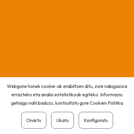
Webgune honek cookie-ak erabiltzen ditu, zure nabigazioa
errazteko eta analisi estatistikoak egiteko. Informazio
gehiago nahi baduzu, kontsultatu gure
Cookien Politika
Onartu
Ukatu
Konfiguratu