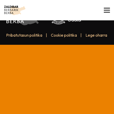
Pribatutasun politika
|
Cookie politika
|
Lege oharra