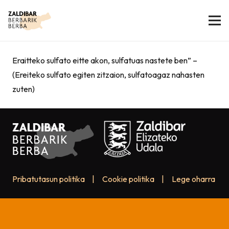
Eraitteko sulfato eitte akon, sulfatuas nastete ben” –
(Ereiteko sulfato egiten zitzaion, sulfatoagaz nahasten
zuten)
Pribatutasun politika
|
Cookie politika
|
Lege oharra