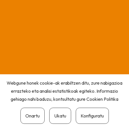
Webgune honek cookie-ak erabiltzen ditu, zure nabigazioa
errazteko eta analisi estatistikoak egiteko. Informazio
gehiago nahi baduzu, kontsultatu gure
Cookien Politika
Onartu
Ukatu
Konfiguratu