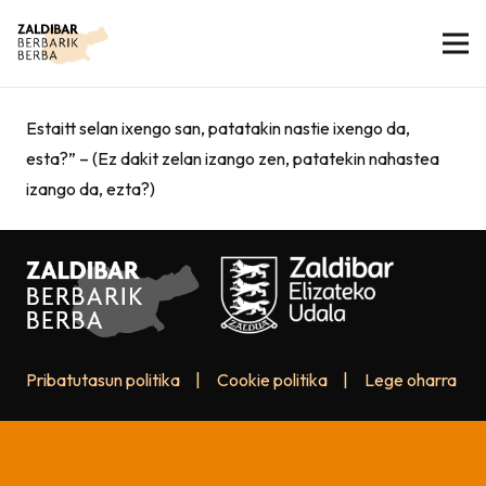
Estaitt selan ixengo san, patatakin nastie ixengo da,
esta?” – (Ez dakit zelan izango zen, patatekin nahastea
izango da, ezta?)
Pribatutasun politika
|
Cookie politika
|
Lege oharra