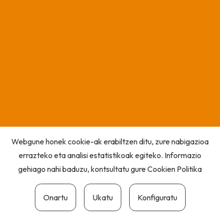
Webgune honek cookie-ak erabiltzen ditu, zure nabigazioa
errazteko eta analisi estatistikoak egiteko. Informazio
gehiago nahi baduzu, kontsultatu gure
Cookien Politika
Onartu
Ukatu
Konfiguratu