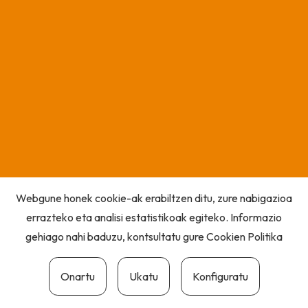
Webgune honek cookie-ak erabiltzen ditu, zure nabigazioa
errazteko eta analisi estatistikoak egiteko. Informazio
gehiago nahi baduzu, kontsultatu gure
Cookien Politika
Onartu
Ukatu
Konfiguratu