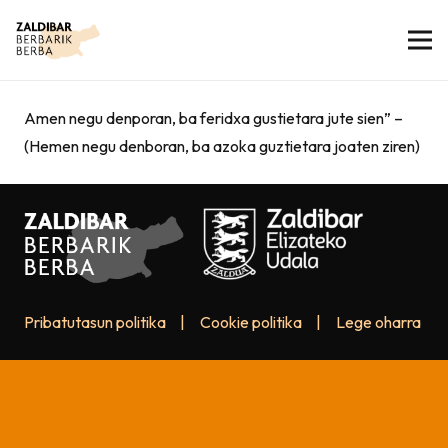
Amen negu denporan, ba feridxa gustietara jute sien” –
(Hemen negu denboran, ba azoka guztietara joaten ziren)
Pribatutasun politika
|
Cookie politika
|
Lege oharra