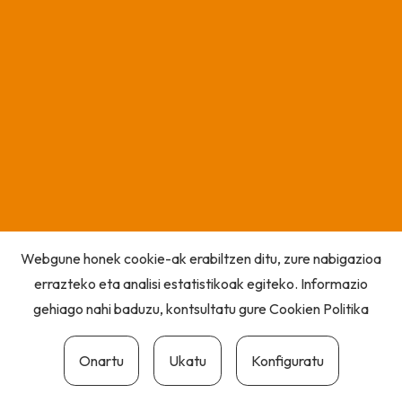
Webgune honek cookie-ak erabiltzen ditu, zure nabigazioa
errazteko eta analisi estatistikoak egiteko. Informazio
gehiago nahi baduzu, kontsultatu gure
Cookien Politika
Onartu
Ukatu
Konfiguratu