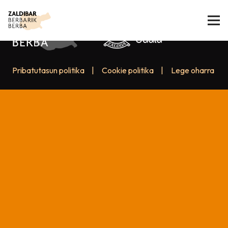
Pribatutasun politika
|
Cookie politika
|
Lege oharra