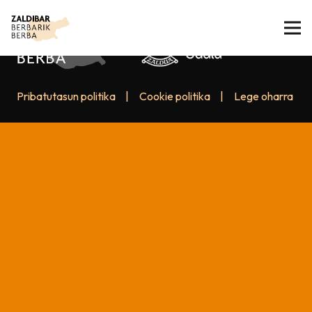
Pribatutasun politika
|
Cookie politika
|
Lege oharra