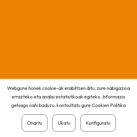
Webgune honek cookie-ak erabiltzen ditu, zure nabigazioa
errazteko eta analisi estatistikoak egiteko. Informazio
gehiago nahi baduzu, kontsultatu gure
Cookien Politika
Onartu
Ukatu
Konfiguratu