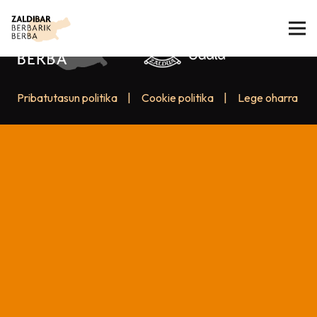
Pribatutasun politika
|
Cookie politika
|
Lege oharra