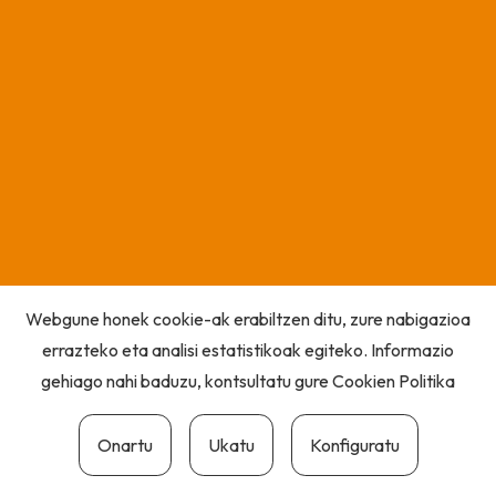
Webgune honek cookie-ak erabiltzen ditu, zure nabigazioa
errazteko eta analisi estatistikoak egiteko. Informazio
gehiago nahi baduzu, kontsultatu gure
Cookien Politika
Onartu
Ukatu
Konfiguratu