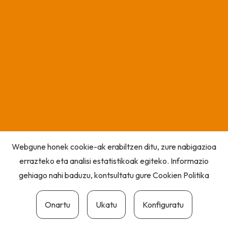
Webgune honek cookie-ak erabiltzen ditu, zure nabigazioa
errazteko eta analisi estatistikoak egiteko. Informazio
gehiago nahi baduzu, kontsultatu gure
Cookien Politika
Onartu
Ukatu
Konfiguratu