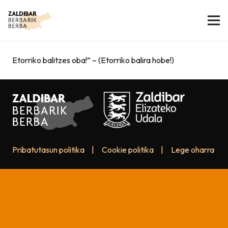
Etorriko balitzes oba!” – (Etorriko balira hobe!)
Pribatutasun politika
|
Cookie politika
|
Lege oharra