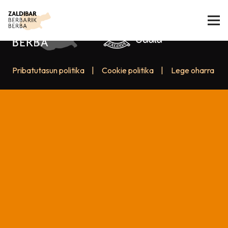
Pribatutasun politika
|
Cookie politika
|
Lege oharra