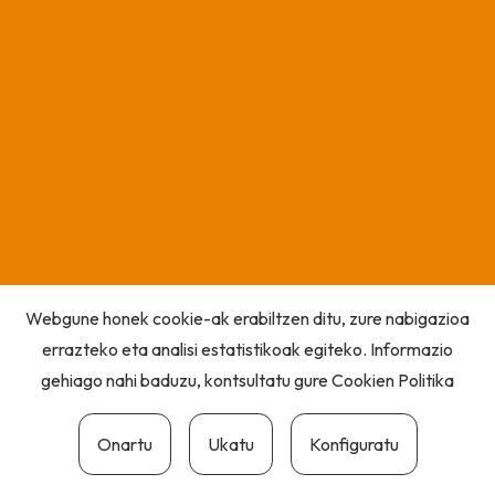
Webgune honek cookie-ak erabiltzen ditu, zure nabigazioa
errazteko eta analisi estatistikoak egiteko. Informazio
gehiago nahi baduzu, kontsultatu gure
Cookien Politika
Onartu
Ukatu
Konfiguratu