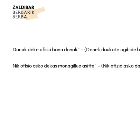
Danak deke ofisio bana danak” – (Denek daukate ogibide 
Nik ofisio asko dekas monagillue asitte” – (Nik ofizio asko