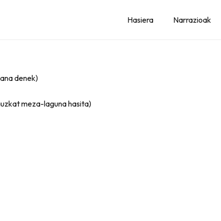
Hasiera
Narrazioak
bana denek)
 dauzkat meza-laguna hasita)