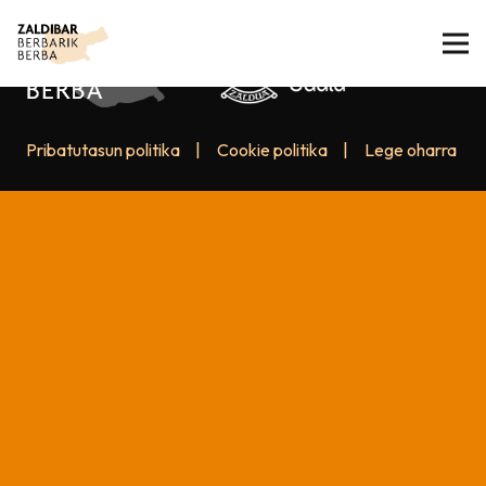
Pribatutasun politika
|
Cookie politika
|
Lege oharra