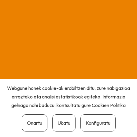
Webgune honek cookie-ak erabiltzen ditu, zure nabigazioa
errazteko eta analisi estatistikoak egiteko. Informazio
gehiago nahi baduzu, kontsultatu gure
Cookien Politika
Onartu
Ukatu
Konfiguratu