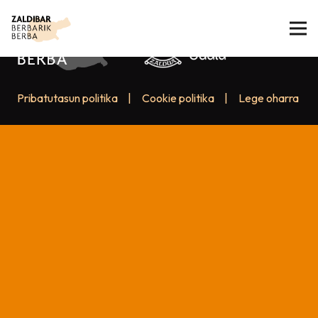
Pribatutasun politika
|
Cookie politika
|
Lege oharra