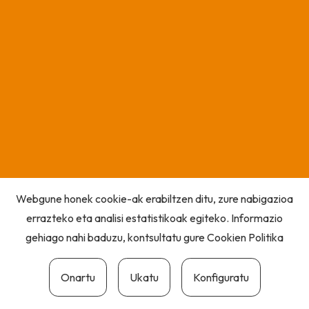
Webgune honek cookie-ak erabiltzen ditu, zure nabigazioa
errazteko eta analisi estatistikoak egiteko. Informazio
gehiago nahi baduzu, kontsultatu gure
Cookien Politika
Onartu
Ukatu
Konfiguratu