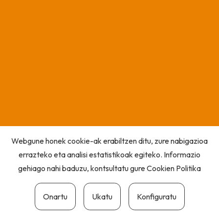
Webgune honek cookie-ak erabiltzen ditu, zure nabigazioa
errazteko eta analisi estatistikoak egiteko. Informazio
gehiago nahi baduzu, kontsultatu gure
Cookien Politika
Onartu
Ukatu
Konfiguratu