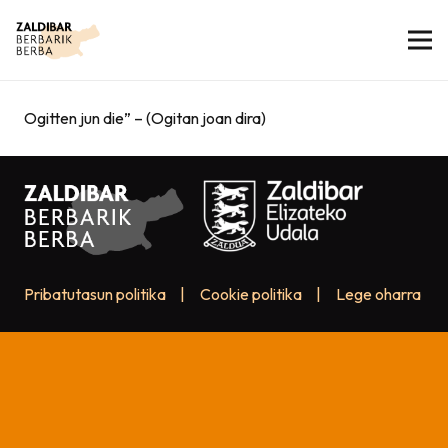
Ogitten jun die” – (Ogitan joan dira)
Pribatutasun politika
|
Cookie politika
|
Lege oharra