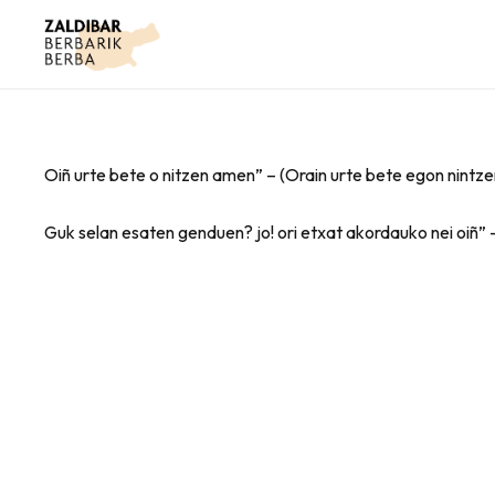
Oiñ urte bete o nitzen amen” – (Orain urte bete egon nintz
Guk selan esaten genduen? jo! ori etxat akordauko nei oiñ” –