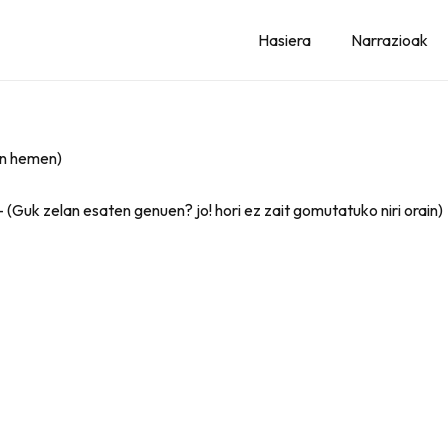
Hasiera
Narrazioak
en hemen)
 (Guk zelan esaten genuen? jo! hori ez zait gomutatuko niri orain)