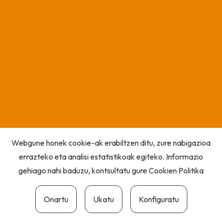
Webgune honek cookie-ak erabiltzen ditu, zure nabigazioa
errazteko eta analisi estatistikoak egiteko. Informazio
gehiago nahi baduzu, kontsultatu gure
Cookien Politika
Onartu
Ukatu
Konfiguratu