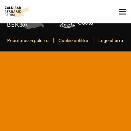
Pribatutasun politika
|
Cookie politika
|
Lege oharra