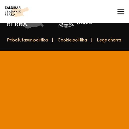
Pribatutasun politika
|
Cookie politika
|
Lege oharra