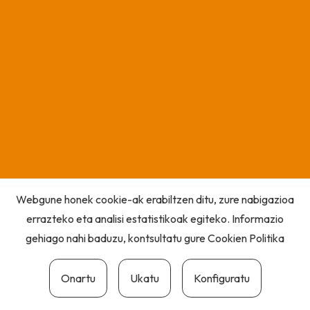
Webgune honek cookie-ak erabiltzen ditu, zure nabigazioa
errazteko eta analisi estatistikoak egiteko. Informazio
gehiago nahi baduzu, kontsultatu gure
Cookien Politika
Onartu
Ukatu
Konfiguratu