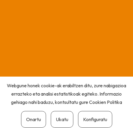
Webgune honek cookie-ak erabiltzen ditu, zure nabigazioa
errazteko eta analisi estatistikoak egiteko. Informazio
gehiago nahi baduzu, kontsultatu gure
Cookien Politika
Onartu
Ukatu
Konfiguratu