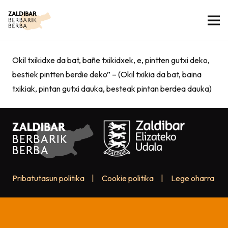
Okil txikidxe da bat, bañe txikidxek, e, pintten gutxi deko,
bestiek pintten berdie deko” – (Okil txikia da bat, baina
txikiak, pintan gutxi dauka, besteak pintan berdea dauka)
Pribatutasun politika
|
Cookie politika
|
Lege oharra