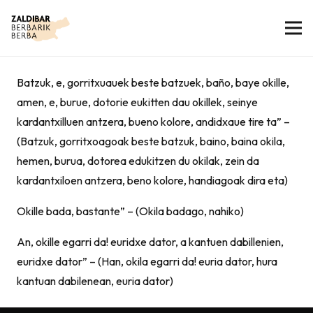
Batzuk, e, gorritxuauek beste batzuek, baño, baye okille,
amen, e, burue, dotorie eukitten dau okillek, seinye
kardantxilluen antzera, bueno kolore, andidxaue tire ta” –
(Batzuk, gorritxoagoak beste batzuk, baino, baina okila,
hemen, burua, dotorea edukitzen du okilak, zein da
kardantxiloen antzera, beno kolore, handiagoak dira eta)
Okille bada, bastante” – (Okila badago, nahiko)
An, okille egarri da! euridxe dator, a kantuen dabillenien,
euridxe dator” – (Han, okila egarri da! euria dator, hura
kantuan dabilenean, euria dator)