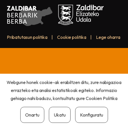
Pribatutasun politika
|
Cookie politika
|
Lege oharra
Webgune honek cookie-ak erabiltzen ditu, zure nabigazioa
errazteko eta analisi estatistikoak egiteko. Informazio
gehiago nahi baduzu, kontsultatu gure
Cookien Politika
Onartu
Ukatu
Konfiguratu