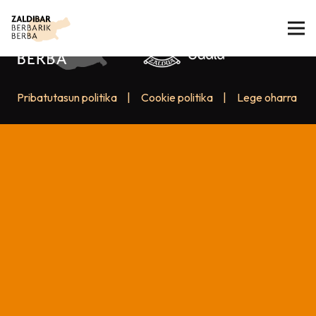
Pribatutasun politika
|
Cookie politika
|
Lege oharra