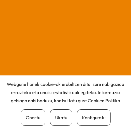
Webgune honek cookie-ak erabiltzen ditu, zure nabigazioa
errazteko eta analisi estatistikoak egiteko. Informazio
gehiago nahi baduzu, kontsultatu gure
Cookien Politika
Onartu
Ukatu
Konfiguratu