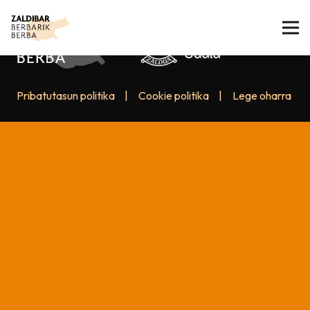
Pribatutasun politika
|
Cookie politika
|
Lege oharra