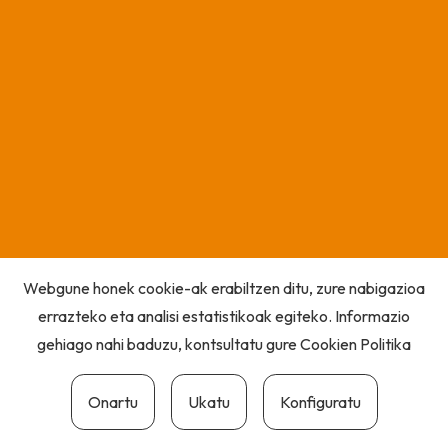
Webgune honek cookie-ak erabiltzen ditu, zure nabigazioa
errazteko eta analisi estatistikoak egiteko. Informazio
gehiago nahi baduzu, kontsultatu gure
Cookien Politika
Onartu
Ukatu
Konfiguratu