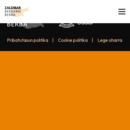
Pribatutasun politika
|
Cookie politika
|
Lege oharra