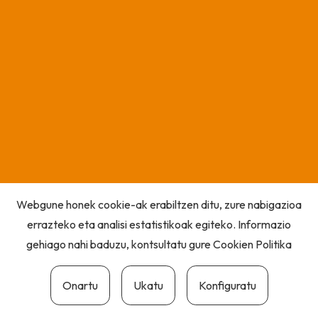
Webgune honek cookie-ak erabiltzen ditu, zure nabigazioa
errazteko eta analisi estatistikoak egiteko. Informazio
gehiago nahi baduzu, kontsultatu gure
Cookien Politika
Onartu
Ukatu
Konfiguratu