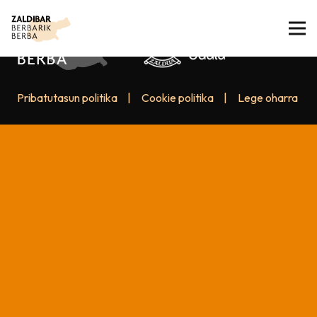
Pribatutasun politika
|
Cookie politika
|
Lege oharra