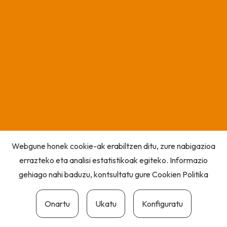
Webgune honek cookie-ak erabiltzen ditu, zure nabigazioa
errazteko eta analisi estatistikoak egiteko. Informazio
gehiago nahi baduzu, kontsultatu gure
Cookien Politika
Onartu
Ukatu
Konfiguratu