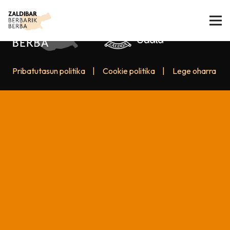
Pribatutasun politika
|
Cookie politika
|
Lege oharra