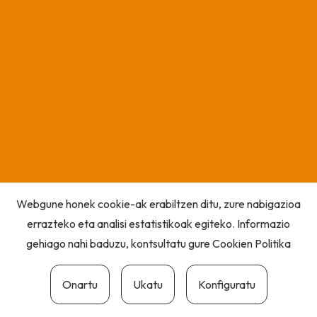
Webgune honek cookie-ak erabiltzen ditu, zure nabigazioa
errazteko eta analisi estatistikoak egiteko. Informazio
gehiago nahi baduzu, kontsultatu gure
Cookien Politika
Onartu
Ukatu
Konfiguratu