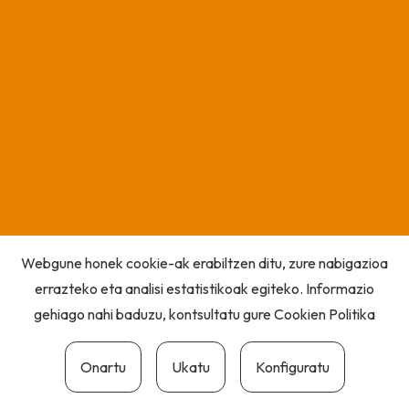
Webgune honek cookie-ak erabiltzen ditu, zure nabigazioa
errazteko eta analisi estatistikoak egiteko. Informazio
gehiago nahi baduzu, kontsultatu gure
Cookien Politika
Onartu
Ukatu
Konfiguratu