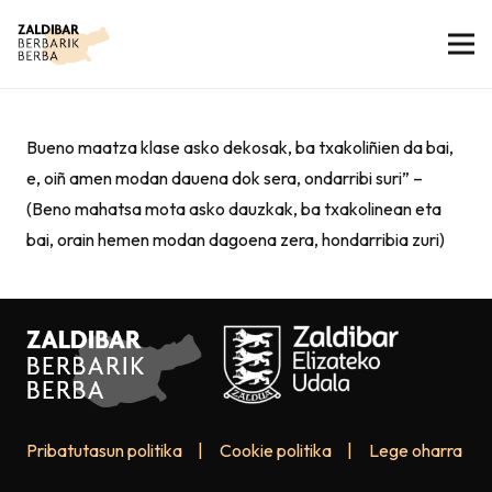
Bueno maatza klase asko dekosak, ba txakoliñien da bai,
e, oiñ amen modan dauena dok sera, ondarribi suri” –
(Beno mahatsa mota asko dauzkak, ba txakolinean eta
bai, orain hemen modan dagoena zera, hondarribia zuri)
Pribatutasun politika
|
Cookie politika
|
Lege oharra